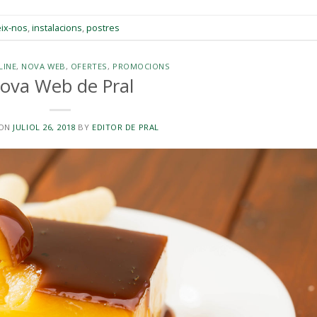
ix-nos
,
instalacions
,
postres
LINE
,
NOVA WEB
,
OFERTES
,
PROMOCIONS
ova Web de Pral
 ON
JULIOL 26, 2018
BY
EDITOR DE PRAL