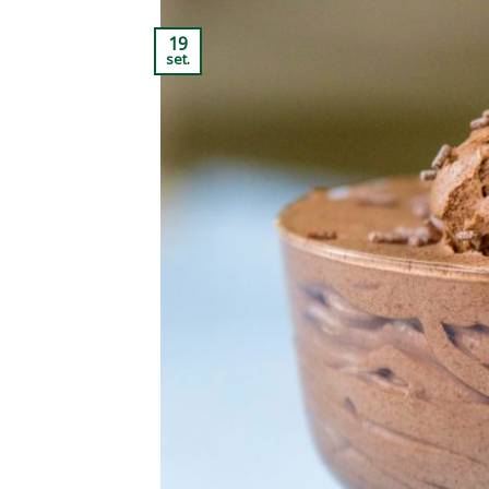
19
set.