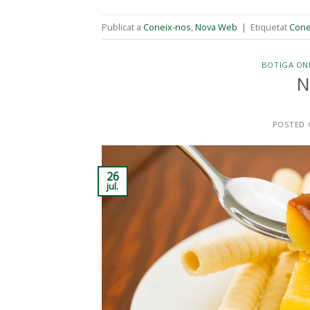
Publicat a
Coneix-nos
,
Nova Web
|
Etiquetat
Cone
BOTIGA ON
N
POSTED
26
jul.