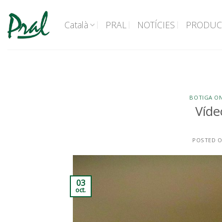
Skip
to
Català
PRAL
NOTÍCIES
PRODUC
content
BOTIGA ON
Víde
POSTED 
03
oct.