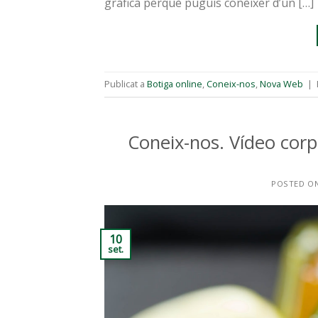
gràfica perquè puguis conèixer d’un […]
Publicat a
Botiga online
,
Coneix-nos
,
Nova Web
|
Coneix-nos. Vídeo corp
POSTED O
10
set.