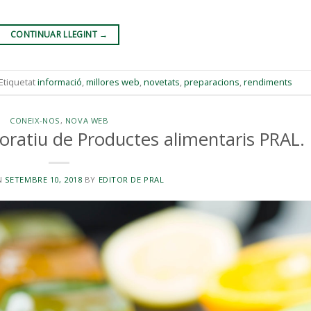
CONTINUAR LLEGINT
→
Etiquetat
informació
,
millores web
,
novetats
,
preparacions
,
rendiments
CONEIX-NOS
,
NOVA WEB
oratiu de Productes alimentaris PRAL.
N
SETEMBRE 10, 2018
BY
EDITOR DE PRAL