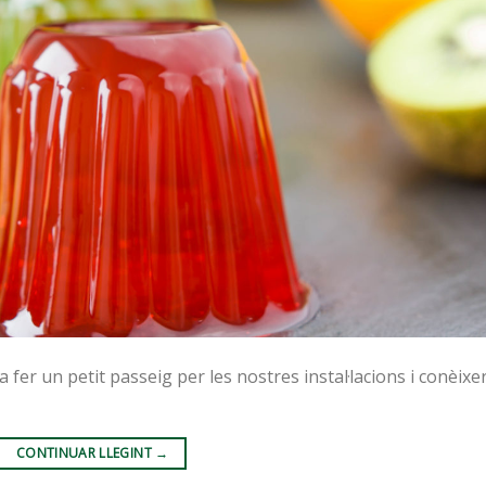
er un petit passeig per les nostres instal·lacions i conèixe
CONTINUAR LLEGINT
→