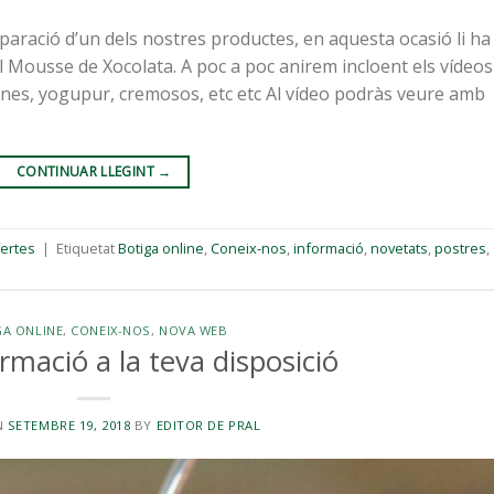
eparació d’un dels nostres productes, en aquesta ocasió li ha
l Mousse de Xocolata. A poc a poc anirem incloent els vídeos
atines, yogupur, cremosos, etc etc Al vídeo podràs veure amb
CONTINUAR LLEGINT
→
ertes
|
Etiquetat
Botiga online
,
Coneix-nos
,
informació
,
novetats
,
postres
,
A ONLINE
,
CONEIX-NOS
,
NOVA WEB
rmació a la teva disposició
N
SETEMBRE 19, 2018
BY
EDITOR DE PRAL