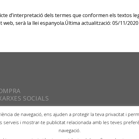
flicte d’interpretació dels termes que conformen els textos le
 web, serà la llei espanyola.Última actualització: 05/11/2020
COMPRA
XARXES SOCIALS
ència de navegació, ens ajuden a protegir la teva privacitat i permet
es serveis i mostrar-te publicitat relacionada amb les teves prefe
navegació.