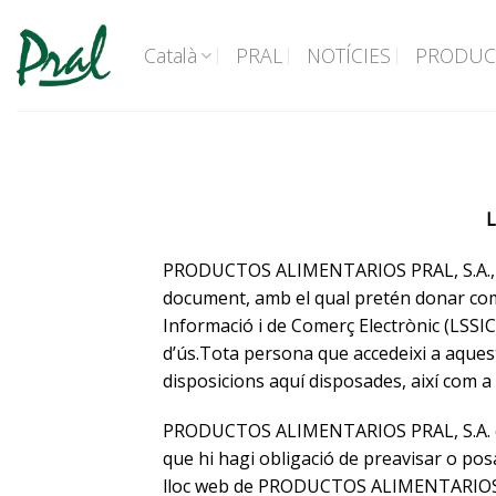
Skip
to
Català
PRAL
NOTÍCIES
PRODUC
content
L
PRODUCTOS ALIMENTARIOS PRAL, S.A., re
document, amb el qual pretén donar compl
Informació i de Comerç Electrònic (LSSIC
d’ús.Tota persona que accedeixi a aques
disposicions aquí disposades, així com a q
PRODUCTOS ALIMENTARIOS PRAL, S.A. es r
que hi hagi obligació de preavisar o pos
lloc web de PRODUCTOS ALIMENTARIOS 