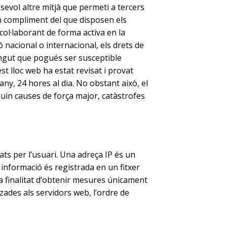
sevol altre mitjà que permeti a tercers
n compliment del que disposen els
 col·laborant de forma activa en la
ó nacional o internacional, els drets de
ntingut que pogués ser susceptible
st lloc web ha estat revisat i provat
any, 24 hores al dia. No obstant això, el
uin causes de força major, catàstrofes
ats per l’usuari. Una adreça IP és un
nformació és registrada en un fitxer
a finalitat d’obtenir mesures únicament
zades als servidors web, l’ordre de