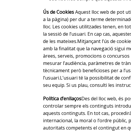
Ús de Cookies
Aquest lloc web de pot uti
a la pàgina) per dur a terme determinad
lloc. Les cookies utilitzades tenen, en to
la sessió de l’usuari. En cap cas, aquest
de les mateixes.Mitjançant l’ús de cooki
amb la finalitat que la navegació sigui m
àrees, serveis, promocions o concursos r
mesurar l’audiència, paràmetres de tràns
tècnicament però beneficioses per a l’us
l’usuari.L’usuari té la possibilitat de co
seu equip. Si us plau, consulti les inst
Política d’enllaços
Des del lloc web, és p
controlar sempre els continguts introduï
aquests continguts. En tot cas, procedir
internacional, la moral o l’ordre públic,
autoritats competents el contingut en 