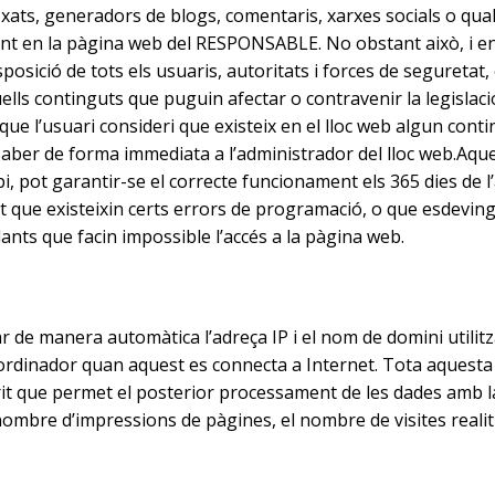
 xats, generadors de blogs, comentaris, xarxes socials o qual
nt en la pàgina web del RESPONSABLE. No obstant això, i e
isposició de tots els usuaris, autoritats i forces de seguretat,
uells continguts que puguin afectar o contravenir la legislaci
as que l’usuari consideri que existeix en el lloc web algun co
 saber de forma immediata a l’administrador del lloc web.Aque
, pot garantir-se el correcte funcionament els 365 dies de l’
 que existeixin certs errors de programació, o que esdeving
nts que facin impossible l’accés a la pàgina web.
r de manera automàtica l’adreça IP i el nom de domini utilitz
dinador quan aquest es connecta a Internet. Tota aquesta i
crit que permet el posterior processament de les dades amb l
ombre d’impressions de pàgines, el nombre de visites realit