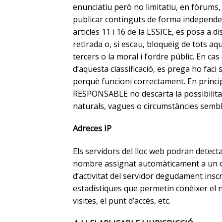
enunciatiu però no limitatiu, en fòrums,
publicar continguts de forma independe
articles 11 i 16 de la LSSICE, es posa a d
retirada o, si escau, bloqueig de tots aq
tercers o la moral i l’ordre públic. En c
d’aquesta classificació, es prega ho faci
perquè funcioni correctament. En principi
RESPONSABLE no descarta la possibilitat
naturals, vagues o circumstàncies sembla
Adreces IP
Els servidors del lloc web podran detecta
nombre assignat automàticament a un or
d’activitat del servidor degudament ins
estadístiques que permetin conèixer el n
visites, el punt d’accés, etc.