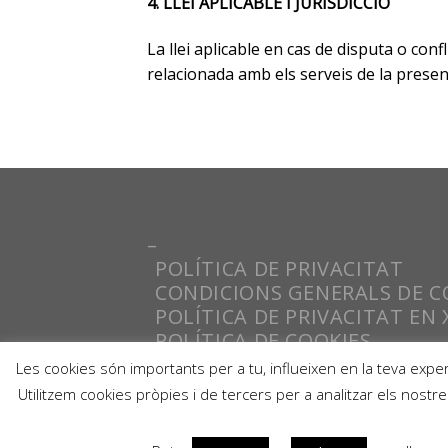
4. LLEI APLICABLE I JURISDICCIÓ
La llei aplicable en cas de disputa o con
relacionada amb els serveis de la present
–
POLÍTICA DE PRIVACITAT
CONDICIONS GENERALS DE 
POLÍTICA DE PRIVACITAT EN 
POLÍTICA DE COOKIES
AVÍS LEGAL
Les cookies són importants per a tu, influeixen en la teva experi
Utilitzem cookies pròpies i de tercers per a analitzar els nostr
Copyright 2026 ©
PRAL S.A.