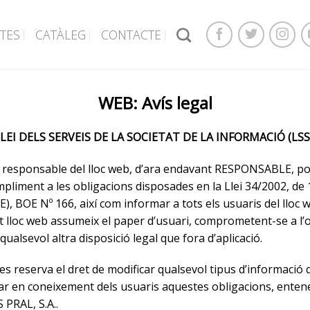
TES
CATÀLEG
CONTACTE
WEB: Avís legal
LEI DELS SERVEIS DE LA SOCIETAT DE LA INFORMACIÓ (LSS
sponsable del lloc web, d’ara endavant RESPONSABLE, posa 
iment a les obligacions disposades en la Llei 34/2002, de 11 d
E), BOE Nº 166, així com informar a tots els usuaris del lloc
t lloc web assumeix el paper d’usuari, comprometent-se a l’
ualsevol altra disposició legal que fora d’aplicació.
eserva el dret de modificar qualsevol tipus d’informació q
ar en coneixement dels usuaris aquestes obligacions, entene
PRAL, S.A..