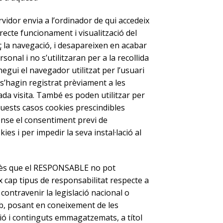
rvidor envia a l’ordinador de qui accedeix
ecte funcionament i visualització del
caç la navegació, i desapareixen en acabar
onal i no s’utilitzaran per a la recollida
egui el navegador utilitzat per l’usuari
 s’hagin registrat prèviament a les
da visita. També es poden utilitzar per
quests casos cookies prescindibles
sense el consentiment previ de
ies i per impedir la seva instal·lació al
. Atès que el RESPONSABLE no pot
x cap tipus de responsabilitat respecte a
contravenir la legislació nacional o
 web, posant en coneixement de les
ió i continguts emmagatzemats, a títol