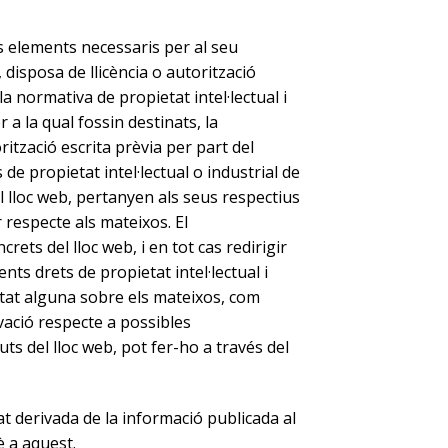
res elements necessaris per al seu
 disposa de llicència o autorització
 normativa de propietat intel·lectual i
 a la qual fossin destinats, la
orització escrita prèvia per part del
 propietat intel·lectual o industrial de
el lloc web, pertanyen als seus respectius
 respecte als mateixos. El
ts del lloc web, i en tot cas redirigir
ts drets de propietat intel·lectual i
litat alguna sobre els mateixos, com
vació respecte a possibles
uts del lloc web, pot fer-ho a través del
t derivada de la informació publicada al
 a aquest.