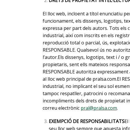
DRETS DE PROPIETAT INTEL·LECTUA
El lloc web, incloent a títol enunciatiu p
funcionament, els dissenys, logotips, tex
expressa per part dels autors. Tots els 
industrial, així com inscrits en els regis
reproducció total o parcial, ús, explotaci
RESPONSABLE. Qualsevol ús no autoritzat
l’autor.Els dissenys, logotips, text i / 
propietaris, sent ells mateixos responsa
RESPONSABLE autoritza expressament a que
al lloc web principal de pralsa.com.El RE
industrial, no implicant el seu sol esmen
tampoc respatller, patrocini o recomanac
incompliments dels drets de propietat int
correu electrònic
pral@pralsa.com
.
EXEMPCIÓ DE RESPONSABILITATS
El
seu lloc web sempre que aquesta info