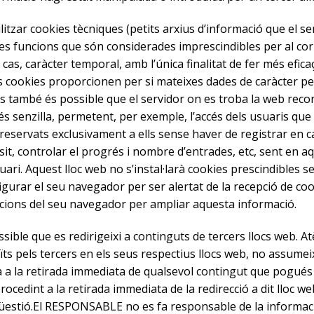
litzar cookies tècniques (petits arxius d’informació que el se
es funcions que són considerades imprescindibles per al corr
t cas, caràcter temporal, amb l’única finalitat de fer més efi
es cookies proporcionen per si mateixes dades de caràcter pers
es també és possible que el servidor on es troba la web recon
és senzilla, permetent, per exemple, l’accés dels usuaris que
eservats exclusivament a ells sense haver de registrar en ca
it, controlar el progrés i nombre d’entrades, etc, sent en a
uari. Aquest lloc web no s’instal·larà cookies prescindibles 
nfigurar el seu navegador per ser alertat de la recepció de cook
ruccions del seu navegador per ampliar aquesta informació.
ossible que es redirigeixi a continguts de tercers llocs web
ts pels tercers en els seus respectius llocs web, no assumei
à a la retirada immediata de qualsevol contingut que pogués 
 procedint a la retirada immediata de la redirecció a dit lloc
qüestió.El RESPONSABLE no es fa responsable de la informac