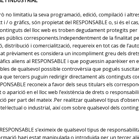
L I INDUSTRIAL
erò no limitatiu la seva programació, edició, compilació i alt
t i / o gràfics, són propietat del RESPONSABLE o, si és el cas,
continguts del lloc web es troben degudament protegits per la
tres públics corresponents.Independentment de la finalitat per
ó, distribució i comercialització, requereix en tot cas de l’aut
 prèviament es considera un incompliment greu dels drets de
o gràfics aliens al RESPONSABLE i que poguessin aparèixer en 
bles de qualsevol possible controvèrsia que pogués suscitar
 tercers puguin redirigir directament als continguts concre
SPONSABLE reconeix a favor dels seus titulars els corresponen
t o aparició en el lloc web l’existència de drets o responsabi
ió per part del mateix .Per realitzar qualsevol tipus d’obser
el·lectual o industrial, així com sobre qualsevol dels conting
 RESPONSABLE s’eximeix de qualsevol tipus de responsabilita
rmació hagi estat manipulada o introduïda per un tercer aliè