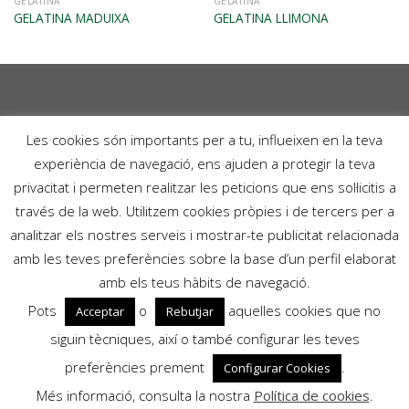
VISTA RÀPIDA
VISTA RÀPIDA
GELATINA
GELATINA
GELATINA MADUIXA
GELATINA LLIMONA
–
Les cookies són importants per a tu, influeixen en la teva
POLÍTICA DE PRIVACITAT
experiència de navegació, ens ajuden a protegir la teva
CONDICIONS GENERALS DE COMPRA
privacitat i permeten realitzar les peticions que ens sol·licitis a
POLÍTICA DE PRIVACITAT EN XARXES
través de la web. Utilitzem cookies pròpies i de tercers per a
SOCIALS
analitzar els nostres serveis i mostrar-te publicitat relacionada
POLÍTICA DE COOKIES
amb les teves preferències sobre la base d’un perfil elaborat
AVÍS LEGAL
amb els teus hàbits de navegació.
Pots
o
aquelles cookies que no
Acceptar
Rebutjar
Copyright 2026 ©
PRAL S.A.
siguin tècniques, així o també configurar les teves
preferències prement
.
Configurar Cookies
La botiga online està desactivada. Contactar amb:
Més informació, consulta la nostra
Política de cookies
.
pedidos@pralsa.com
per a realitzar comandes.
Dismiss