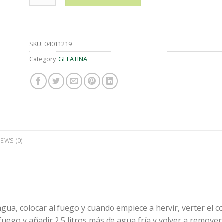
SKU:
04011219
Category:
GELATINA
IEWS (0)
 agua, colocar al fuego y cuando empiece a hervir, verter el 
 fuego y añadir 2,5 litros más de agua fría y volver a remove