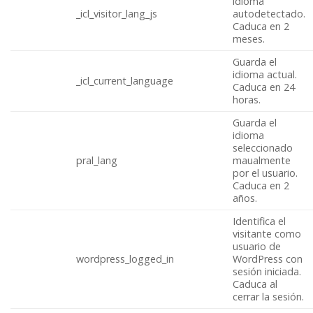
idioma
_icl_visitor_lang_js
autodetectado.
Caduca en 2
meses.
Guarda el
idioma actual.
_icl_current_language
Caduca en 24
horas.
Guarda el
idioma
seleccionado
pral_lang
maualmente
por el usuario.
Caduca en 2
años.
Identifica el
visitante como
usuario de
wordpress_logged_in
WordPress con
sesión iniciada.
Caduca al
cerrar la sesión.