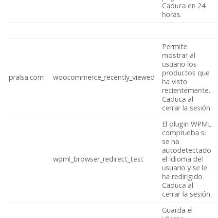
Caduca en 24
horas.
Permite
mostrar al
usuario los
productos que
.pralsa.com
woocommerce_recently_viewed
ha visto
recientemente.
Caduca al
cerrar la sesión.
El plugin WPML
comprueba si
se ha
autodetectado
wpml_browser_redirect_test
el idioma del
usuario y se le
ha redirigido.
Caduca al
cerrar la sesión.
Guarda el