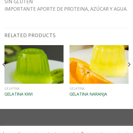
SIN GLUTEN
IMPORTANTE APORTE DE PROTEINA, AZÚCAR Y AGUA.
RELATED PRODUCTS
VISTA RÁPIDA
VISTA RÁPIDA
GELATINA
GELATINA
GELATINA KIWI
GELATINA NARANJA
–