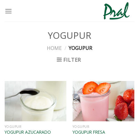
Saltar
al
contenido
YOGUPUR
HOME
/
YOGUPUR
FILTER
VISTA RÁPIDA
VISTA RÁPIDA
YOGUPUR
YOGUPUR
YOGUPUR AZUCARADO
YOGUPUR FRESA