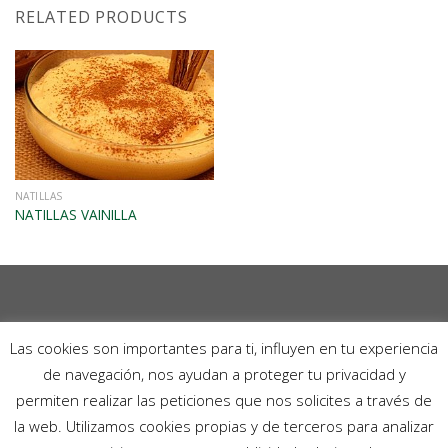
RELATED PRODUCTS
VISTA RÁPIDA
NATILLAS
NATILLAS VAINILLA
–
Las cookies son importantes para ti, influyen en tu experiencia
POLÍTICA DE PRIVACIDAD
de navegación, nos ayudan a proteger tu privacidad y
CONDICIONES GENERALES DE COMPRA
permiten realizar las peticiones que nos solicites a través de
POLÍTICA DE PRIVACIDAD EN REDES
la web. Utilizamos cookies propias y de terceros para analizar
SOCIALES