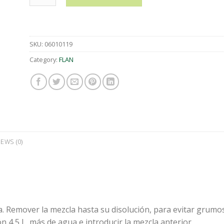
SKU:
06010119
Category:
FLAN
IEWS (0)
a. Remover la mezcla hasta su disolución, para evitar grumos
ón 4,5 L. más de agua e introducir la mezcla anterior.